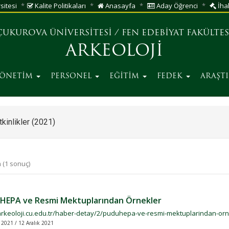
sitesi
Kalite Politikaları
Anasayfa
Aday Öğrenci
İhal
ÇUKUROVA ÜNİVERSİTESİ
/
FEN EDEBİYAT FAKÜLTES
ARKEOLOJİ
YÖNETİM
PERSONEL
EĞİTİM
FEDEK
ARAŞT
kinlikler (2021)
 (1 sonuç)
HEPA ve Resmi Mektuplarından Örnekler
/arkeoloji.cu.edu.tr/haber-detay/2/puduhepa-ve-resmi-mektuplarindan-orn
 2021 / 12 Aralık 2021