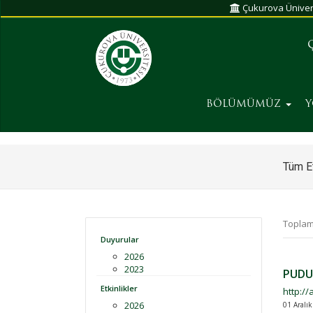
Çukurova Üniver
BÖLÜMÜMÜZ
Tüm Et
Toplam
Duyurular
2026
2023
PUDU
Etkinlikler
http:/
2026
01 Aralık