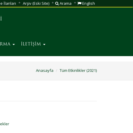
e İlanları
Arşiv (Eski Site)
Arama
English
İ
IRMA
İLETİŞİM
Anasayfa
Tüm Etkinlikler (2021)
ekler