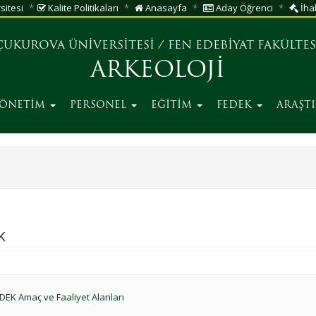
sitesi
Kalite Politikaları
Anasayfa
Aday Öğrenci
İhal
ÇUKUROVA ÜNİVERSİTESİ
/
FEN EDEBİYAT FAKÜLTES
ARKEOLOJİ
YÖNETİM
PERSONEL
EĞİTİM
FEDEK
ARAŞT
K
DEK Amaç ve Faaliyet Alanları